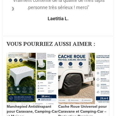
"Vraiment contente de la qualité de mes tapis
.personne très sérieux ! merci"
p
Laetitia L.
VOUS POURRIEZ AUSSI AIMER :​
Marchepied Antidérapant
Cache Roue Universel pour
pour Caravane, Camping-Car
Caravane et Camping-Car –