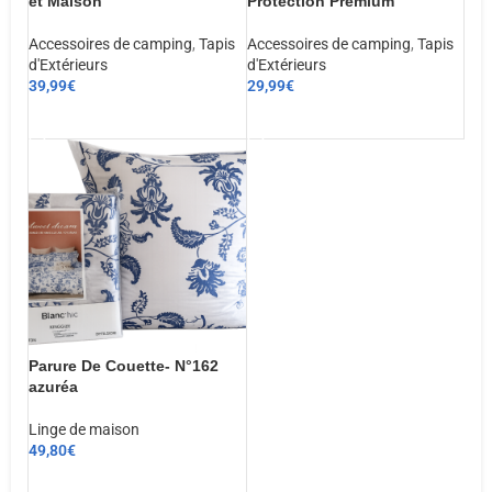
et Maison
Protection Premium
Accessoires de camping
,
Tapis
Accessoires de camping
,
Tapis
d'Extérieurs
d'Extérieurs
39,99
€
29,99
€
AJOUTER AU PANIER
AJOUTER AU PANIER
Parure De Couette- N°162
azuréa
Linge de maison
49,80
€
CHOIX DES OPTIONS