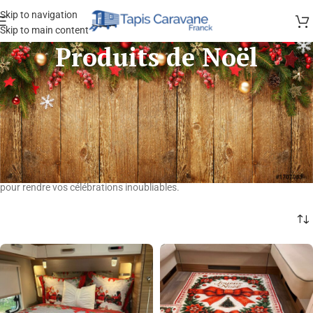
Skip to navigation
Skip to main content
Produits de Noël
Bienvenue dans notre collection magique de
produits de Noël
!
Découvrez une sélection unique de
tapis de Noël
et
décorations de Noël
pour transformer votre maison en un véritable paradis hivernal. Nos
tapis festifs, tels que le
tapis Père Noël
, apporteront une touche
chaleureuse et conviviale à vos fêtes de fin d’année. Que vous
recherchiez des idées de décoration pour Noël ou un magnifique
tapis
Noël
pour sublimer votre intérieur, nous avons tout ce qu’il vous faut
pour rendre vos célébrations inoubliables.