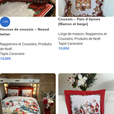
Coussin – Pain d’épices
-17%
(Marron et beige)
Housse de coussin – Noeud
Linge de maison
,
Napperons et
tartan
Coussins
,
Produits de Noël
Tapis Caravane
Napperons et Coussins
,
Produits
10,00
€
de Noël
Tapis Caravane
AJOUTER AU PANIER
10,00
€
CHOIX DES OPTIONS