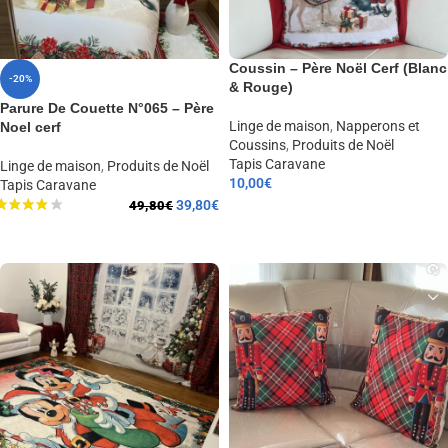
Coussin – Père Noël Cerf (Blanc
-20%
& Rouge)
Parure De Couette N°065 – Père
Linge de maison
,
Napperons et
Noel cerf
Coussins
,
Produits de Noël
Tapis Caravane
Linge de maison
,
Produits de Noël
10,00
€
Tapis Caravane
39,80
€
49,80
€
AJOUTER AU PANIER
LIRE LA SUITE