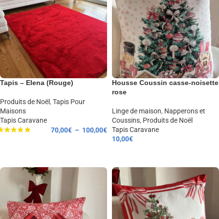
Tapis – Elena (Rouge)
Housse Coussin casse-noisette
rose
Produits de Noël
,
Tapis Pour
Maisons
Linge de maison
,
Napperons et
Tapis Caravane
Coussins
,
Produits de Noël
Tapis Caravane
70,00
€
–
100,00
€
10,00
€
CHOIX DES OPTIONS
AJOUTER AU PANIER