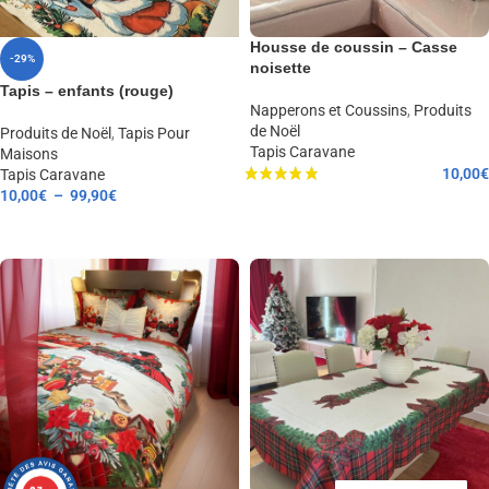
Housse de coussin – Casse
-29%
noisette
Tapis – enfants (rouge)
Napperons et Coussins
,
Produits
de Noël
Produits de Noël
,
Tapis Pour
Tapis Caravane
Maisons
10,00
€
Tapis Caravane
10,00
€
–
99,90
€
AJOUTER AU PANIER
CHOIX DES OPTIONS