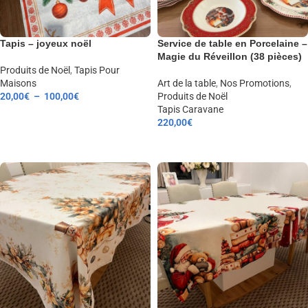
Tapis – joyeux noël
Service de table en Porcelaine –
Magie du Réveillon (38 pièces)
Produits de Noël
,
Tapis Pour
Maisons
Art de la table
,
Nos Promotions
,
20,00
€
–
100,00
€
Produits de Noël
Tapis Caravane
CHOIX DES OPTIONS
220,00
€
AJOUTER AU PANIER