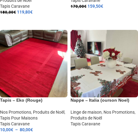
Produits de Noël
Tapis Caravane
Tapis Caravane
159,50
€
170,00
€
119,80
€
180,00
€
AJOUTER AU PANIER
AJOUTER AU PANIER
Tapis – Eko (Rouge)
Nappe – Italia (ourson Noel)
Nos Promotions
,
Produits de Noël
,
Linge de maison
,
Nos Promotions
,
Tapis Pour Maisons
Produits de Noël
Tapis Caravane
Tapis Caravane
10,00
€
–
80,00
€
LIRE LA SUITE