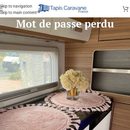
Skip to navigation
Skip to main content
Mot de passe perdu
Mot de passe perdu ? Veuillez saisir votre identifiant ou votre adresse e-
mail. Vous recevrez un lien par e-mail pour créer un nouveau mot de
passe.
*
Identifiant ou e-mail
RÉINITIALISATION DU MOT DE PASSE