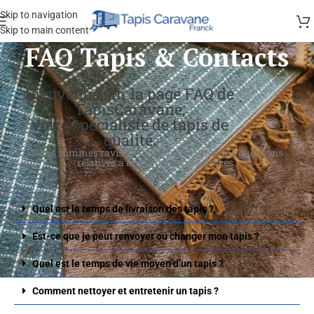
Skip to navigation
Skip to main content
FAQ Tapis & Contacts
Bienvenue sur la page FAQ de
TapisCaravane,
votre spécialiste de tapis de
qualité.
Nous sommes ravis de répondre à toutes vos questions
relatives à nos produits et services.
Quel est le temps de livraison des tapis ?
Est-ce que je peut renvoyer ou changer mon tapis ?
Quel est le temps de vie moyen d’un tapis ?
Comment nettoyer et entretenir un tapis ?