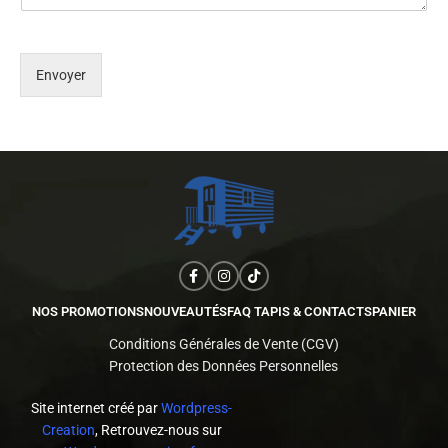
a
t
e
Envoyer
s
+
1
NOS PROMOTIONS
NOUVEAUTÉS
FAQ TAPIS & CONTACTS
PANIER
Conditions Générales de Vente (CGV)
Protection des Données Personnelles
Site internet créé par
Wordpress-
Creation
, Retrouvez-nous sur