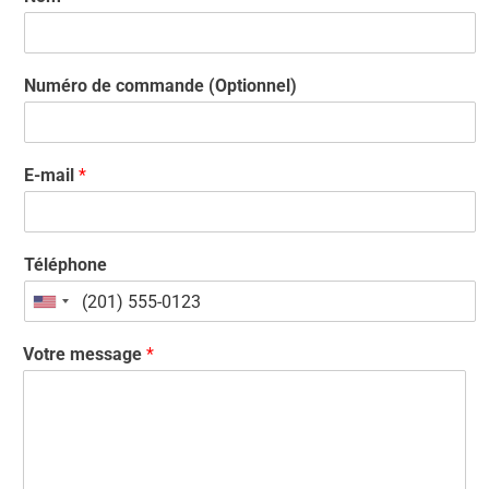
Numéro de commande (Optionnel)
E-mail
*
Téléphone
U
n
Votre message
*
i
t
e
d
S
t