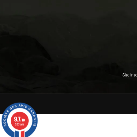
Site int
9.7
/10
523 avis