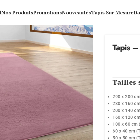
l
Nos Produits
Promotions
Nouveautés
Tapis Sur Mesure
Da
Tapis –
Tailles 
290 x 200 cm
230 x 160 cm
200 x 140 cm
160 x 120 cm
100 x 60 cm 
60 x 40 cm (
50 x 50 cm (