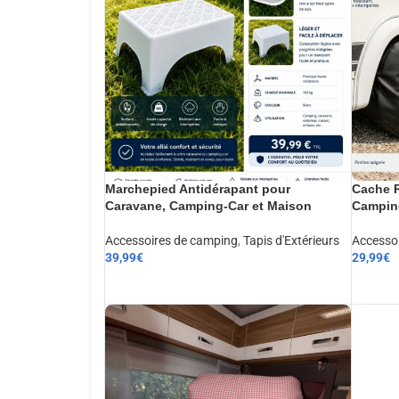
Marchepied Antidérapant pour
Cache R
Caravane, Camping-Car et Maison
Camping
Accessoires de camping
,
Tapis d'Extérieurs
Accesso
39,99
€
29,99
€
AJOUTER AU PANIER
AJOUT