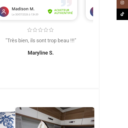
Inst
TikT
"Très bien, ils sont trop beau !!!"
"Très satis
produit de trè
Maryline S.
tout
Naomi