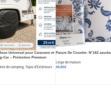
oue Universel pour Caravane et
Parure De Couette- N°162 azuréa
-Car – Protection Premium
Linge de maison
ires de camping
,
Tapis d'Extérieurs
49,80
€
CHOIX DES OPTIONS
ER AU PANIER