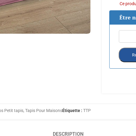
Ce produi
Être n
Re
s Petit tapis
,
Tapis Pour Maisons
Étiquette :
TTP
DESCRIPTION