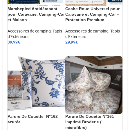
Marchepied Antidérapant
Cache Roue Universel pour
pour Caravane, Camping-Car
Caravane et Camping-Car –
et Maison
Protection Premium
Accessoires de camping
,
Tapis
Accessoires de camping
,
Tapis
d'Extérieurs
d'Extérieurs
39,99
€
29,99
€
AJOUTER AU PANIER
AJOUTER AU PANIER
Parure De Couette- N°162
Parure De Couette N°161-
azuréa
Imprimé Broderie (
microfibre)