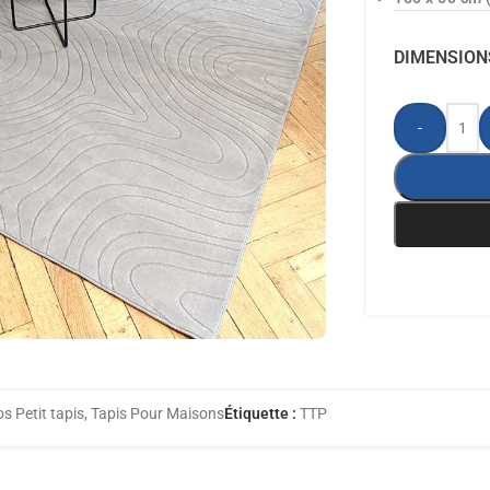
DIMENSION
-
s Petit tapis
,
Tapis Pour Maisons
Étiquette :
TTP