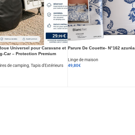
oue Universel pour Caravane et
Parure De Couette- N°162 azuréa
-Car – Protection Premium
Linge de maison
ires de camping
,
Tapis d'Extérieurs
49,80
€
CHOIX DES OPTIONS
ER AU PANIER