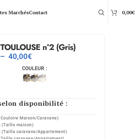
tes Marchés
Contact
0,00
€
 TOULOUSE n°2 (Gris)
–
40,00
€
COULEUR
selon disponibilité :
(Couloire Maison/Caravane)
 (Taille maison)
 (Taille caravane/Appartement)
(Taille caravane/Appartement)