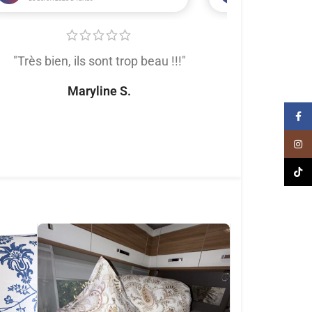
"Très bien, ils sont trop beau !!!"
"Très satis
produit de trè
Maryline S.
tout
Face
Naomi
Inst
TikT