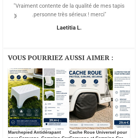
"Vraiment contente de la qualité de mes tapis
.personne très sérieux ! merci"
p
Laetitia L.
VOUS POURRIEZ AUSSI AIMER :​
Marchepied Antidérapant
Cache Roue Universel pour
pour Caravane, Camping-Car
Caravane et Camping-Car –