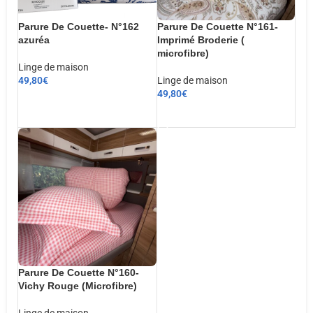
Parure De Couette- N°162
Parure De Couette N°161-
azuréa
Imprimé Broderie (
microfibre)
Linge de maison
49,80
€
Linge de maison
49,80
€
CHOIX DES OPTIONS
AJOUTER AU PANIER
Parure De Couette N°160-
Vichy Rouge (Microfibre)
Linge de maison