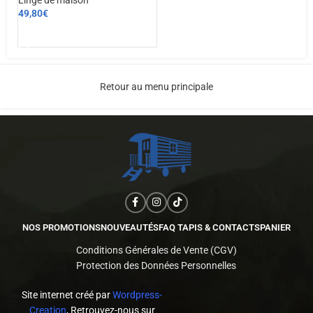
49,80
€
AJOUTER AU PANIER
Retour au menu principale
NOS PROMOTIONS
NOUVEAUTÉS
FAQ TAPIS & CONTACTS
PANIER
Conditions Générales de Vente (CGV)
Protection des Données Personnelles
Site internet créé par
Wordpress-
Creation
, Retrouvez-nous sur