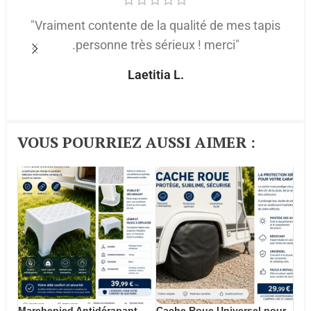
"Vraiment contente de la qualité de mes tapis
.personne très sérieux ! merci"
p
Laetitia L.
VOUS POURRIEZ AUSSI AIMER :​
Marchepied Antidérapant
Cache Roue Universel pour