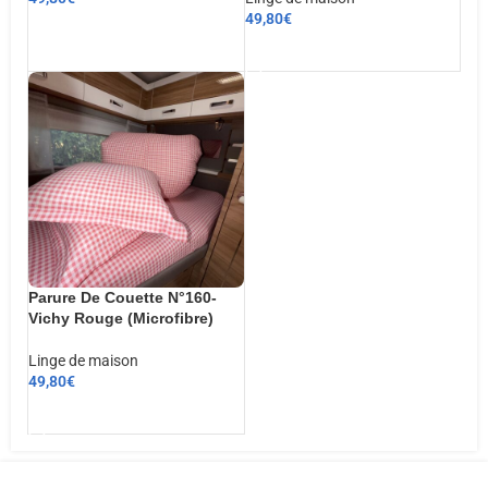
49,80
€
CHOIX DES OPTIONS
AJOUTER AU PANIER
Parure De Couette N°160-
Vichy Rouge (Microfibre)
Linge de maison
49,80
€
AJOUTER AU PANIER