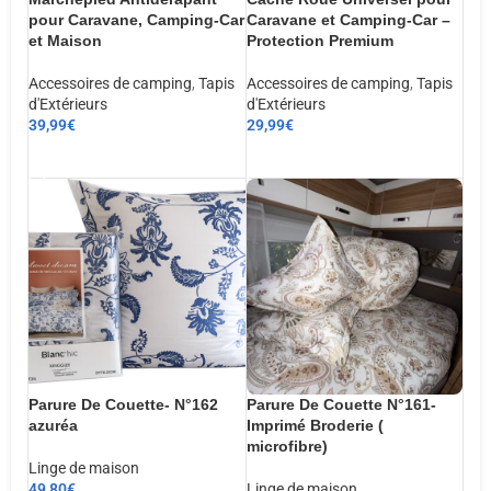
pour Caravane, Camping-Car
Caravane et Camping-Car –
et Maison
Protection Premium
Accessoires de camping
,
Tapis
Accessoires de camping
,
Tapis
d'Extérieurs
d'Extérieurs
39,99
€
29,99
€
AJOUTER AU PANIER
AJOUTER AU PANIER
Parure De Couette- N°162
Parure De Couette N°161-
azuréa
Imprimé Broderie (
microfibre)
Linge de maison
49,80
€
Linge de maison