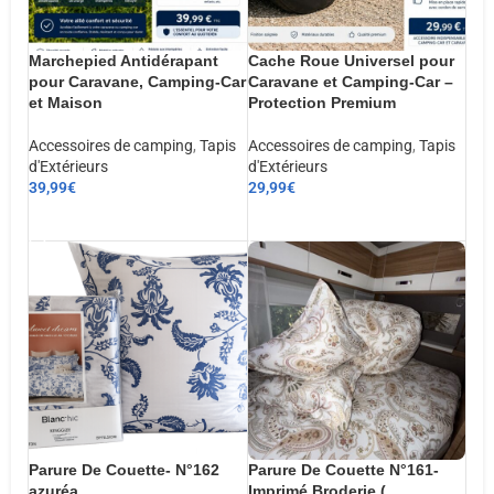
Marchepied Antidérapant
Cache Roue Universel pour
pour Caravane, Camping-Car
Caravane et Camping-Car –
et Maison
Protection Premium
Accessoires de camping
,
Tapis
Accessoires de camping
,
Tapis
d'Extérieurs
d'Extérieurs
39,99
€
29,99
€
AJOUTER AU PANIER
AJOUTER AU PANIER
Parure De Couette- N°162
Parure De Couette N°161-
azuréa
Imprimé Broderie (