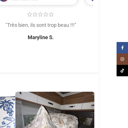
"Très bien, ils sont trop beau !!!"
"Très satis
produit de trè
Maryline S.
tout
Face
Naomi
Inst
TikT