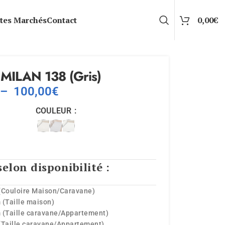
tes Marchés
Contact
0,00
€
 MILAN 138 (Gris)
–
100,00
€
COULEUR
selon disponibilité :
(Couloire Maison/Caravane)
 (Taille maison)
 (Taille caravane/Appartement)
(Taille caravane/Appartement)