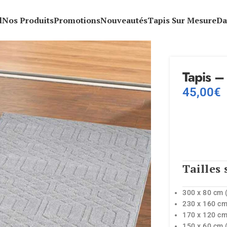
l
Nos Produits
Promotions
Nouveautés
Tapis Sur Mesure
Da
Tapis –
45,00
€
Tailles 
300 x 80 cm 
230 x 160 cm
170 x 120 cm
150 x 60 cm 