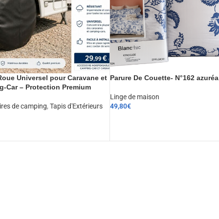
oue Universel pour Caravane et
Parure De Couette- N°162 azuréa
-Car – Protection Premium
Linge de maison
ires de camping
,
Tapis d'Extérieurs
49,80
€
CHOIX DES OPTIONS
ER AU PANIER