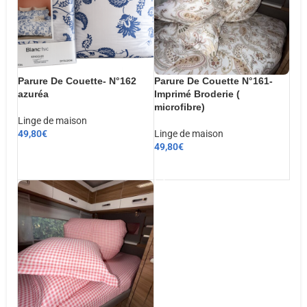
Parure De Couette- N°162
Parure De Couette N°161-
azuréa
Imprimé Broderie (
microfibre)
Linge de maison
49,80
€
Linge de maison
49,80
€
CHOIX DES OPTIONS
AJOUTER AU PANIER