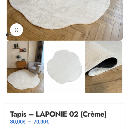
Agrandir
Tapis – LAPONIE 02 (Crème)
30,00
€
–
70,00
€