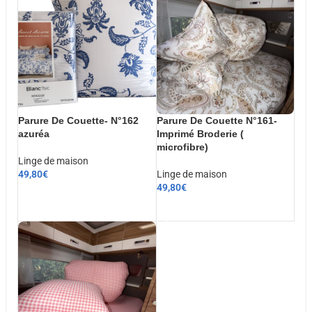
Parure De Couette- N°162
Parure De Couette N°161-
azuréa
Imprimé Broderie (
microfibre)
Linge de maison
49,80
€
Linge de maison
49,80
€
CHOIX DES OPTIONS
AJOUTER AU PANIER