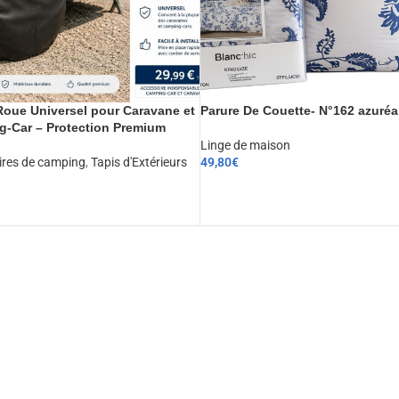
oue Universel pour Caravane et
Parure De Couette- N°162 azuréa
-Car – Protection Premium
Linge de maison
ires de camping
,
Tapis d'Extérieurs
49,80
€
CHOIX DES OPTIONS
ER AU PANIER