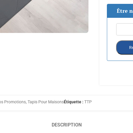
Être n
Re
os Promotions
,
Tapis Pour Maisons
Étiquette :
TTP
DESCRIPTION