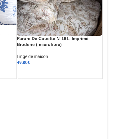
Parure De Couette N°161- Imprimé
Broderie ( microfibre)
Linge de maison
49,80
€
AJOUTER AU PANIER