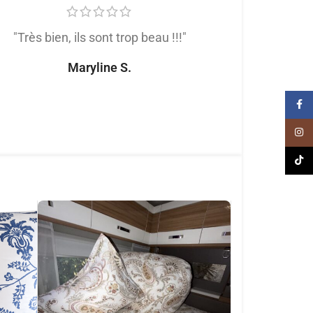
"Très bien, ils sont trop beau !!!"
"Très satis
produit de trè
Maryline S.
tout
Face
Naomi
Inst
TikT