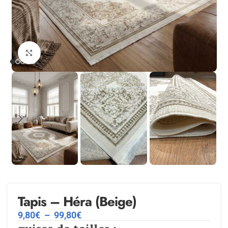
Agrandir
Tapis – Héra (Beige)
9,80
€
–
99,80
€