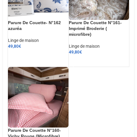
Parure De Couette- N°162
Parure De Couette N°161-
azuréa
Imprimé Broderie (
microfibre)
Linge de maison
49,80
€
Linge de maison
49,80
€
CHOIX DES OPTIONS
AJOUTER AU PANIER
Parure De Couette N°160-
Vichy Rouge (Microfibre)