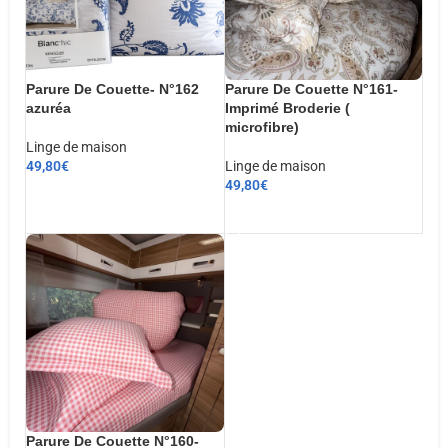
Parure De Couette- N°162
Parure De Couette N°161-
azuréa
Imprimé Broderie (
microfibre)
Linge de maison
49,80
€
Linge de maison
49,80
€
CHOIX DES OPTIONS
AJOUTER AU PANIER
Parure De Couette N°160-