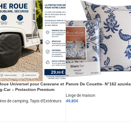
oue Universel pour Caravane et
Parure De Couette- N°162 azuréa
-Car – Protection Premium
Linge de maison
ires de camping
,
Tapis d'Extérieurs
49,80
€
CHOIX DES OPTIONS
ER AU PANIER