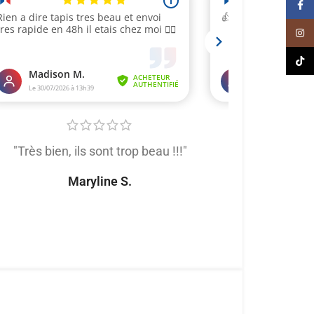
Face
Inst
TikT
"Très bien, ils sont trop beau !!!"
"Très satis
produit de trè
Maryline S.
tout
Naomi