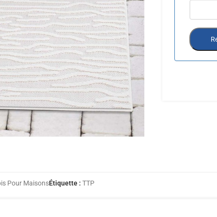
Re
is Pour Maisons
Étiquette :
TTP