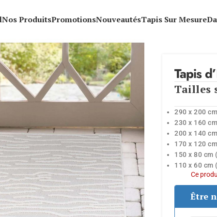
l
Nos Produits
Promotions
Nouveautés
Tapis Sur Mesure
Da
Tapis d
Tailles 
290 x 200 cm
230 x 160 cm
200 x 140 cm
170 x 120 cm
150 x 80 cm (
110 x 60 cm 
Ce produi
Être n