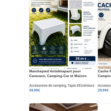
Marchepied Antidérapant pour
Cache R
Caravane, Camping-Car et Maison
Camping
Accessoires de camping
,
Tapis d'Extérieurs
Accesso
39,99
€
29,99
€
AJOUTER AU PANIER
AJOUT