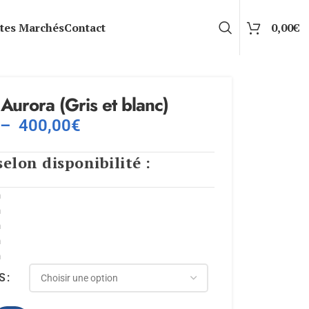
tes Marchés
Contact
0,00
€
 Aurora (Gris et blanc)
–
400,00
€
selon disponibilité :
m
m
m
m
m
S