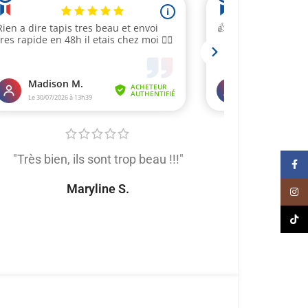
"Très bien, ils sont trop beau !!!"
"Très satis
Face
produit de trè
Maryline S.
Inst
tout
TikT
Naomi