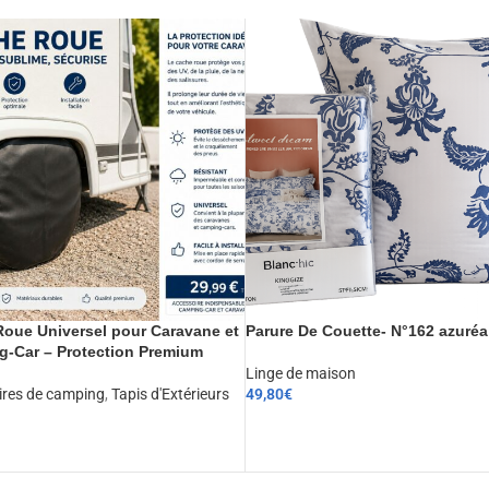
oue Universel pour Caravane et
Parure De Couette- N°162 azuréa
-Car – Protection Premium
Linge de maison
ires de camping
,
Tapis d'Extérieurs
49,80
€
CHOIX DES OPTIONS
ER AU PANIER