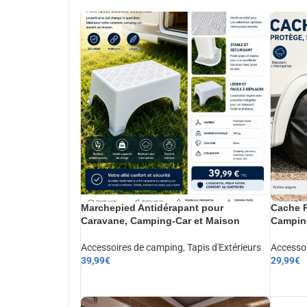
Marchepied Antidérapant pour
Cache R
Caravane, Camping-Car et Maison
Camping
Accessoires de camping
,
Tapis d'Extérieurs
Accesso
39,99
€
29,99
€
AJOUTER AU PANIER
AJOUT