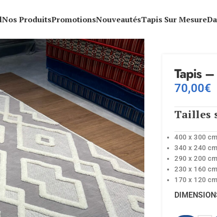
l
Nos Produits
Promotions
Nouveautés
Tapis Sur Mesure
Da
Tapis –
70,00
€
Tailles 
400 x 300 c
340 x 240 c
290 x 200 c
230 x 160 c
170 x 120 c
DIMENSION