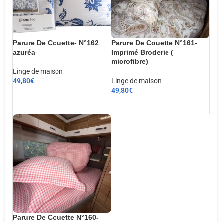
Parure De Couette- N°162
Parure De Couette N°161-
azuréa
Imprimé Broderie (
microfibre)
Linge de maison
49,80
€
Linge de maison
49,80
€
CHOIX DES OPTIONS
AJOUTER AU PANIER
Parure De Couette N°160-