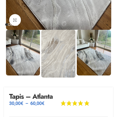
Agrandir
Tapis – Atlanta
30,00
€
–
60,00
€