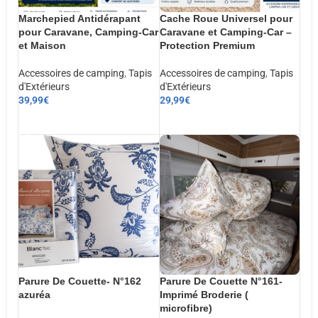
Marchepied Antidérapant
Cache Roue Universel pour
pour Caravane, Camping-Car
Caravane et Camping-Car –
et Maison
Protection Premium
Accessoires de camping
,
Tapis
Accessoires de camping
,
Tapis
d'Extérieurs
d'Extérieurs
39,99
€
29,99
€
AJOUTER AU PANIER
AJOUTER AU PANIER
Parure De Couette- N°162
Parure De Couette N°161-
azuréa
Imprimé Broderie (
microfibre)