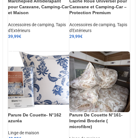
Marchepied Antidérapant
Cache Roue Universel pour
pour Caravane, Camping-Car
Caravane et Camping-Car –
et Maison
Protection Premium
Accessoires de camping
,
Tapis
Accessoires de camping
,
Tapis
d'Extérieurs
d'Extérieurs
39,99
€
29,99
€
AJOUTER AU PANIER
AJOUTER AU PANIER
Parure De Couette- N°162
Parure De Couette N°161-
azuréa
Imprimé Broderie (
microfibre)
Linge de maison