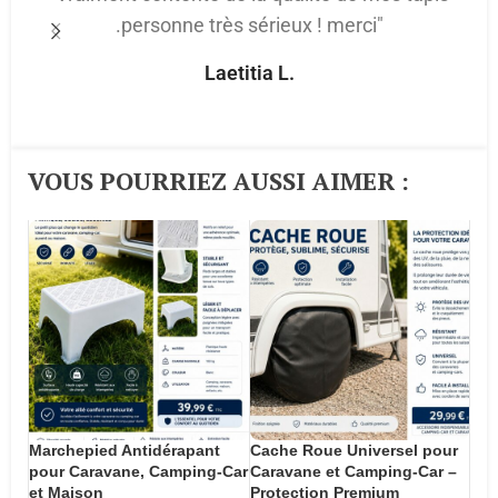
.personne très sérieux ! merci"
p
Laetitia L.
VOUS POURRIEZ AUSSI AIMER :​
Marchepied Antidérapant
Cache Roue Universel pour
pour Caravane, Camping-Car
Caravane et Camping-Car –
et Maison
Protection Premium