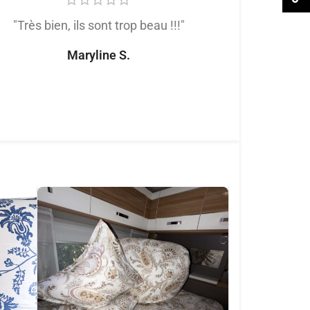
"Très bien, ils sont trop beau !!!"
"Très satis
produit de trè
Maryline S.
tout
Naomi