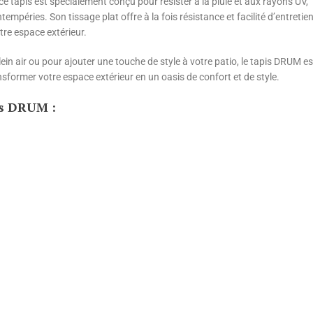
ce tapis est spécialement conçu pour résister à la pluie et aux rayons UV,
empéries. Son tissage plat offre à la fois résistance et facilité d’entretien
tre espace extérieur.
lein air ou pour ajouter une touche de style à votre patio, le tapis DRUM
ansformer votre espace extérieur en un oasis de confort et de style.
is DRUM :