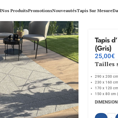
l
Nos Produits
Promotions
Nouveautés
Tapis Sur Mesure
Da
Tapis d
(Gris)
25,00
€
Tailles 
290 x 200 cm
230 x 160 cm
170 x 120 cm
150 x 80 cm (
DIMENSION