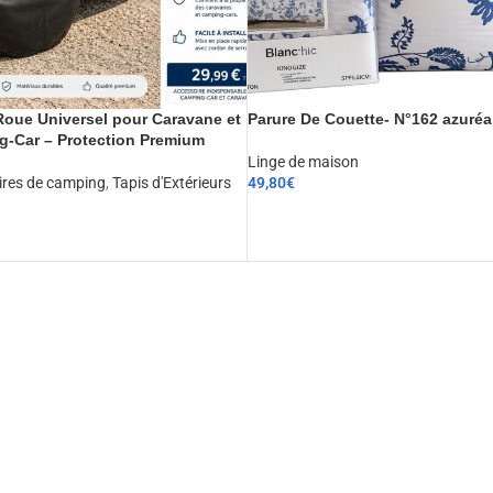
oue Universel pour Caravane et
Parure De Couette- N°162 azuréa
-Car – Protection Premium
Linge de maison
ires de camping
,
Tapis d'Extérieurs
49,80
€
CHOIX DES OPTIONS
ER AU PANIER