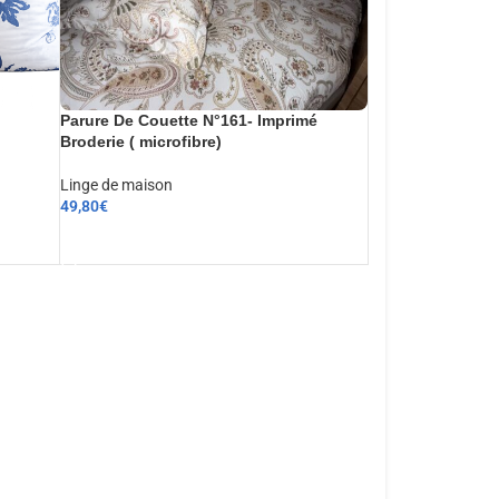
Parure De Couette N°161- Imprimé
Broderie ( microfibre)
Linge de maison
49,80
€
AJOUTER AU PANIER