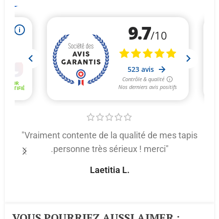
"Vraiment contente de la qualité de mes tapis
.personne très sérieux ! merci"
p
Laetitia L.
VOUS POURRIEZ AUSSI AIMER :​