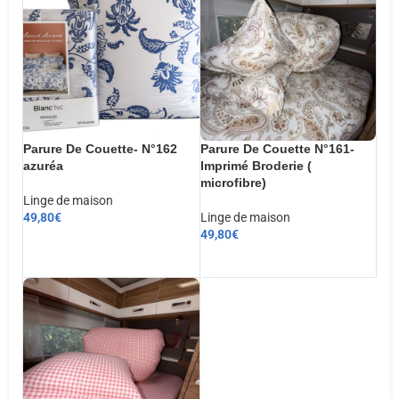
Parure De Couette- N°162
Parure De Couette N°161-
azuréa
Imprimé Broderie (
microfibre)
Linge de maison
49,80
€
Linge de maison
49,80
€
CHOIX DES OPTIONS
AJOUTER AU PANIER