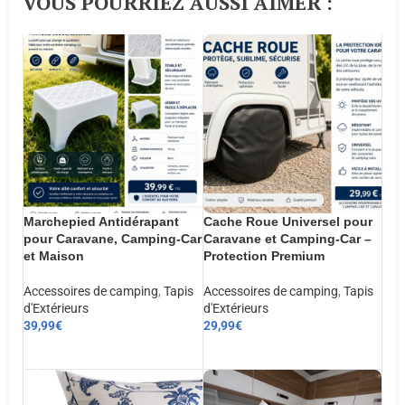
VOUS POURRIEZ AUSSI AIMER :​
Marchepied Antidérapant
Cache Roue Universel pour
pour Caravane, Camping-Car
Caravane et Camping-Car –
et Maison
Protection Premium
Accessoires de camping
,
Tapis
Accessoires de camping
,
Tapis
d'Extérieurs
d'Extérieurs
39,99
€
29,99
€
AJOUTER AU PANIER
AJOUTER AU PANIER