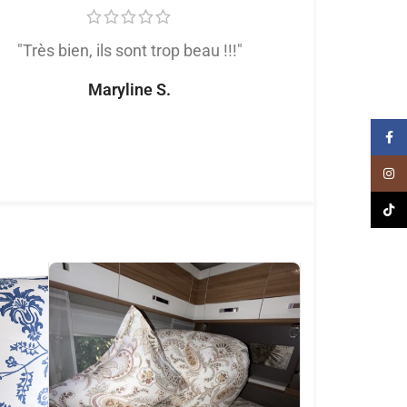
"Très bien, ils sont trop beau !!!"
"Très satis
produit de trè
Maryline S.
tout
Face
Naomi
Inst
TikT