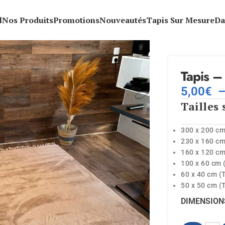
l
Nos Produits
Promotions
Nouveautés
Tapis Sur Mesure
Da
Tapis –
5,00
€
Tailles 
300 x 200 cm
230 x 160 cm
160 x 120 cm
100 x 60 cm 
60 x 40 cm (
50 x 50 cm (
DIMENSION