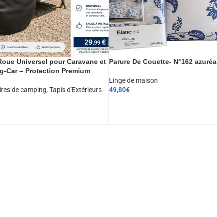
oue Universel pour Caravane et
Parure De Couette- N°162 azuréa
-Car – Protection Premium
Linge de maison
ires de camping
,
Tapis d'Extérieurs
49,80
€
CHOIX DES OPTIONS
ER AU PANIER