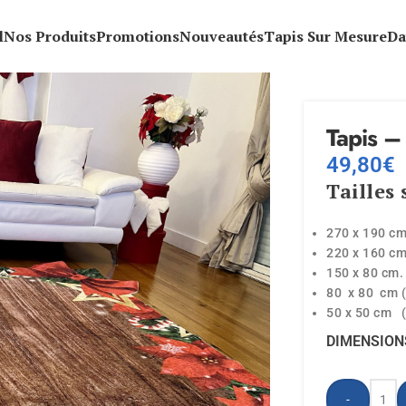
l
Nos Produits
Promotions
Nouveautés
Tapis Sur Mesure
Da
Tapis –
49,80
€
Tailles 
270 x 190 c
220 x 160 c
150 x 80 cm.
80 x 80 cm (
50 x 50 cm (
DIMENSION
-