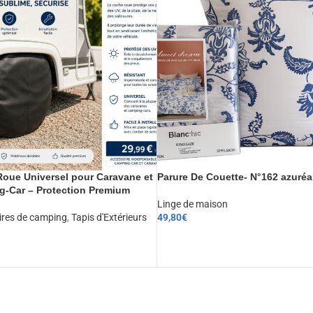
oue Universel pour Caravane et
Parure De Couette- N°162 azuréa
-Car – Protection Premium
Linge de maison
ires de camping
,
Tapis d'Extérieurs
49,80
€
CHOIX DES OPTIONS
ER AU PANIER