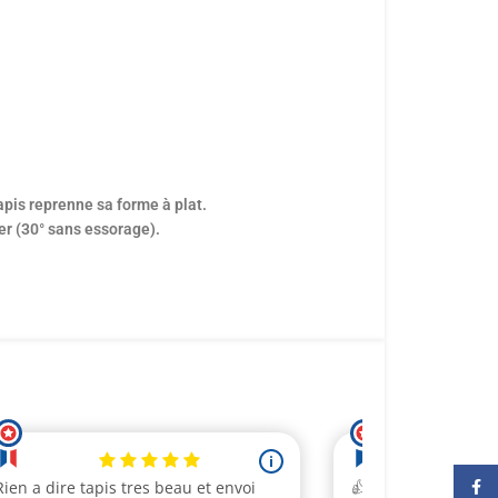
apis reprenne sa forme à plat.
ver (30° sans essorage).
Face