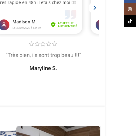
Inst
TikT
"Très bien, ils sont trop beau !!!"
"Très satis
produit de trè
Maryline S.
tout
Naomi