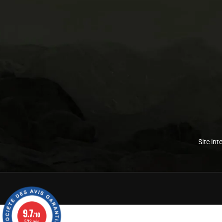
Site int
9.7
/10
523 avis