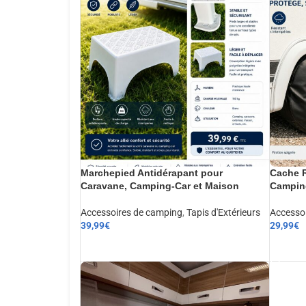
Marchepied Antidérapant pour
Cache R
Caravane, Camping-Car et Maison
Camping
Accessoires de camping
,
Tapis d'Extérieurs
Accesso
39,99
€
29,99
€
AJOUTER AU PANIER
AJOUT