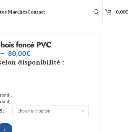
tes Marchés
Contact
0,00
€
 bois foncé PVC
–
80,00
€
selon disponibilité :
m
m
rond).
rond).
S
+