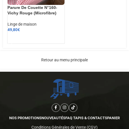
Parure De Couette N°160-
Vichy Rouge (Microfibre)
Linge de maison
49,80
€
AJOUTER AU PANIER
Retour au menu principale
NOS PROMOTIONS
NOUVEAUTÉS
FAQ TAPIS & CONTACTS
PANIER
Conditions Générales de Vente (CGV)