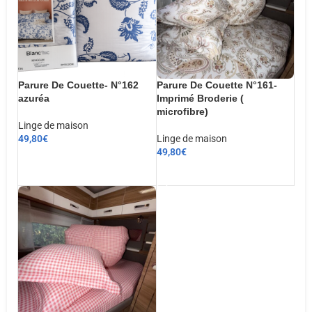
Parure De Couette- N°162
Parure De Couette N°161-
azuréa
Imprimé Broderie (
microfibre)
Linge de maison
49,80
€
Linge de maison
49,80
€
CHOIX DES OPTIONS
AJOUTER AU PANIER