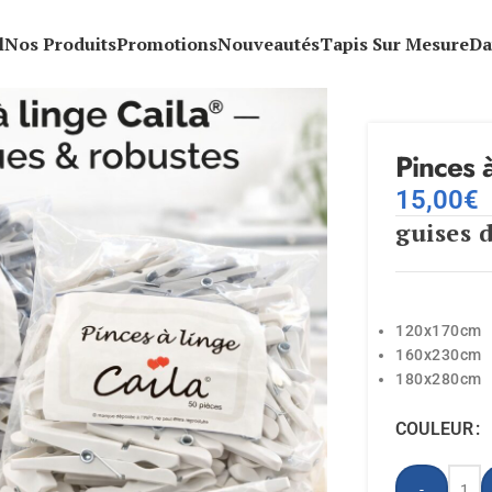
l
Nos Produits
Promotions
Nouveautés
Tapis Sur Mesure
Da
Pinces 
15,00
€
guises d
120x170cm
160x230cm
180x280cm
COULEUR
-