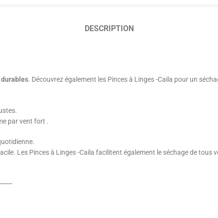
DESCRIPTION
t durables
. Découvrez également les Pinces à Linges -Caila pour un séchage
ustes.
 par vent fort .
quotidienne.
ile. Les Pinces à Linges -Caila facilitent également le séchage de tous vo
ts. ⸻