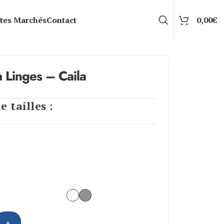
tes Marchés
Contact
0,00
€
à Linges – Caila
e tailles :
+