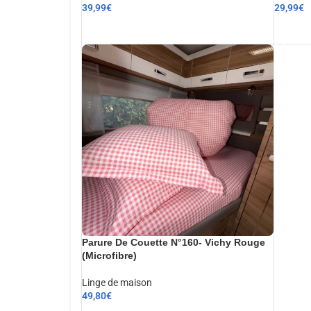
39,99
€
29,99
€
AJOUTER AU PANIER
AJOUT
Parure De Couette N°160- Vichy Rouge
(Microfibre)
Linge de maison
49,80
€