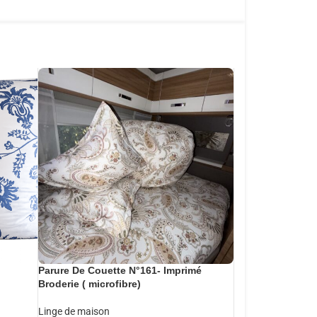
Parure De Couette N°161- Imprimé
Broderie ( microfibre)
Linge de maison