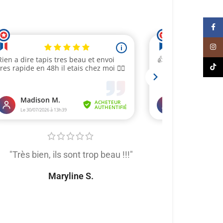
Face
Inst
TikT
"Très bien, ils sont trop beau !!!"
"Très satis
produit de trè
Maryline S.
tout
Naomi