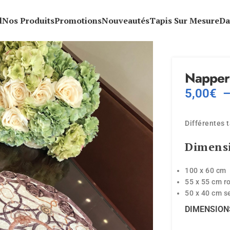
l
Nos Produits
Promotions
Nouveautés
Tapis Sur Mesure
Da
Napper
5,00
€
Différentes t
Dimensi
100 x 60 cm
55 x 55 cm r
50 x 40 cm s
DIMENSION