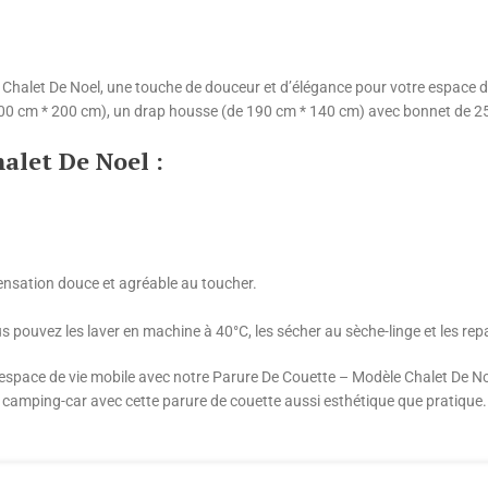
Chalet De Noel, une touche de douceur et d’élégance pour votre espace d
00 cm * 200 cm), un drap housse (de 190 cm * 140 cm) avec bonnet de 25 c
alet De Noel :
sensation douce et agréable au toucher.
us pouvez les laver en machine à 40°C, les sécher au sèche-linge et les re
 espace de vie mobile avec notre Parure De Couette – Modèle Chalet De No
u camping-car avec cette parure de couette aussi esthétique que pratique.