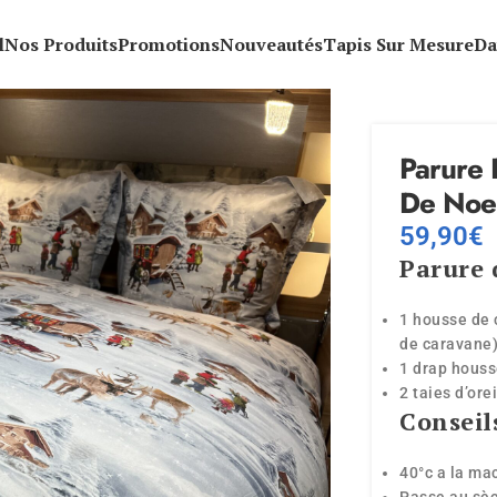
l
Nos Produits
Promotions
Nouveautés
Tapis Sur Mesure
Da
Parure 
De Noe
59,90
€
Parure d
1 housse de 
de caravane
1 drap hous
2 taies d’ore
Conseil
40°c a la ma