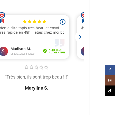
Face
"Très bien, ils sont trop beau !!!"
"Très satis
Inst
produit de trè
Maryline S.
TikT
tout
Naomi