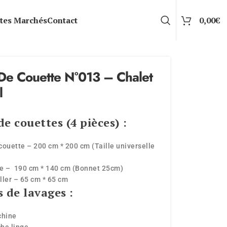
tes Marchés
Contact
0,00
€
De Couette N°013 – Chalet
l
e couettes (4 pièces) :
couette – 200 cm * 200 cm (Taille universelle
)
se – 190 cm * 140 cm (Bonnet 25cm)
iller – 65 cm * 65 cm
s de lavages :
chine