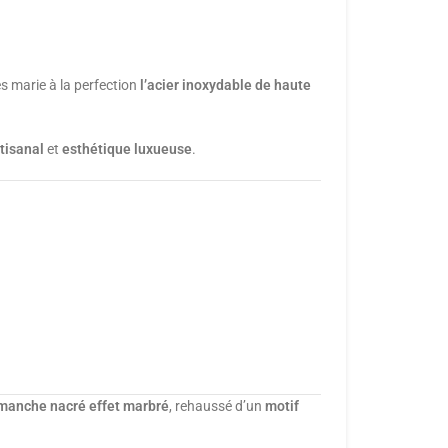
es marie à la perfection
l’acier inoxydable de haute
rtisanal
et
esthétique luxueuse
.
manche nacré effet marbré
, rehaussé d’un
motif