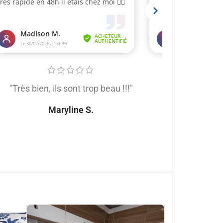
"Très bien, ils sont trop beau !!!"
"Très satis
produit de trè
Maryline S.
tout
Naomi