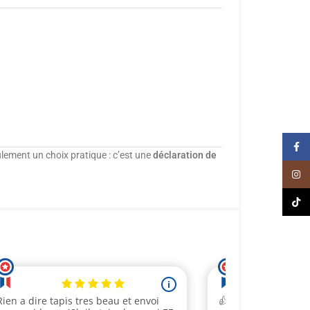
Face
lement un choix pratique : c’est une
déclaration de
Inst
TikT