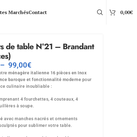
tes Marchés
Contact
0,00
€
s de table N°21 – Brandant
ces)
–
99,00
€
otre
ménagère italienne 16 pièces en Inox
nce baroque et fonctionnalité moderne
pour
ce culinaire inoubliable :
mprenant 4 fourchettes, 4 couteaux, 4
cuillères à soupe.
né
avec manches nacrés et ornements
sculptés pour sublimer votre table.