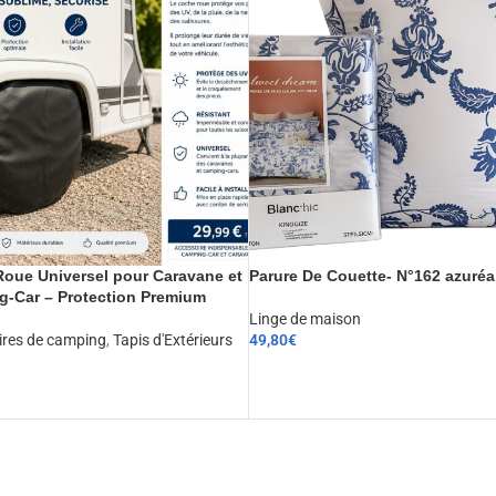
oue Universel pour Caravane et
Parure De Couette- N°162 azuréa
-Car – Protection Premium
Linge de maison
ires de camping
,
Tapis d'Extérieurs
49,80
€
CHOIX DES OPTIONS
ER AU PANIER