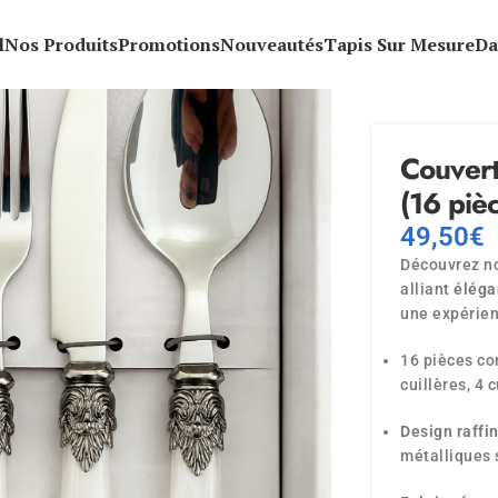
l
Nos Produits
Promotions
Nouveautés
Tapis Sur Mesure
Da
Couvert
(16 piè
49,50
€
Découvrez n
alliant
éléga
une expérien
16 pièces co
cuillères, 4 
Design raffi
métalliques 