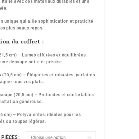
 Italie
avec des matériaux durables et une
née.
on unique qui
allie sophistication et praticité
,
vos plus beaux repas.
on du coffret :
21,5 cm) – Lames affûtées et équilibrées,
 une découpe nette et précise.
s
(20,5 cm) – Élégantes et robustes, parfaites
gner tous vos plats.
à soupe
(20,5 cm) – Profondes et confortables
ustation généreuse.
6 cm) – Polyvalentes, idéales pour les
fés ou soupes légères.
 PIÈCES