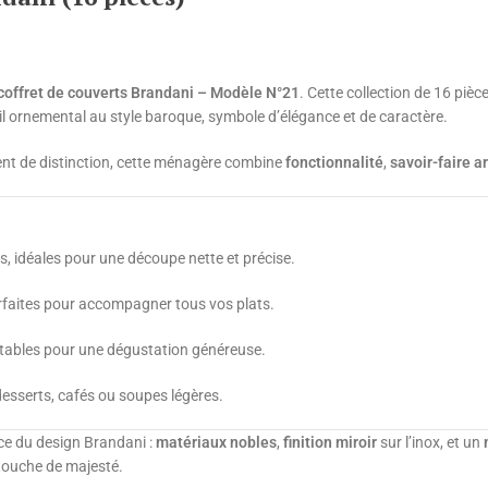
coffret de couverts Brandani – Modèle N°21
. Cette collection de 16 pièc
l ornemental au style baroque, symbole d’élégance et de caractère.
t de distinction, cette ménagère combine
fonctionnalité
,
savoir-faire a
s, idéales pour une découpe nette et précise.
rfaites pour accompagner tous vos plats.
tables pour une dégustation généreuse.
desserts, cafés ou soupes légères.
nce du design Brandani :
matériaux nobles
,
finition miroir
sur l’inox, et un
 touche de majesté.