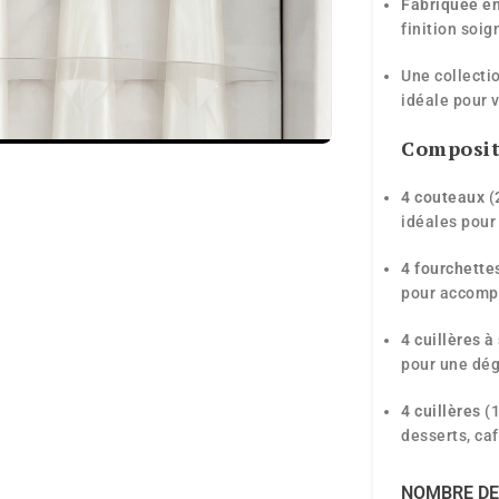
Fabriquée en
finition soig
Une collecti
idéale pour 
Compositi
4 couteaux
(
idéales pour
4 fourchette
pour accompa
4 cuillères 
pour une dég
4 cuillères
(1
desserts, ca
NOMBRE DE