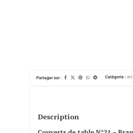
Catégorie :
Art
Partager sur :
Description
Couverts de table N°21 – Bran