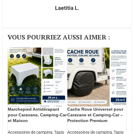
Laetitia L.
VOUS POURRIEZ AUSSI AIMER :​
Marchepied Antidérapant
Cache Roue Universel pour
pour Caravane, Camping-Car
Caravane et Camping-Car –
et Maison
Protection Premium
Accessoires de camping
,
Tapis
Accessoires de camping
,
Tapis