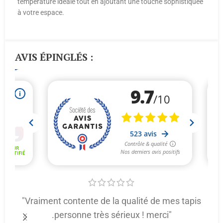
température idéale tout en ajoutant une touche sophistiquée
à votre espace.
AVIS ÉPINGLÉS :
"Vraiment contente de la qualité de mes tapis
.personne très sérieux ! merci"
p