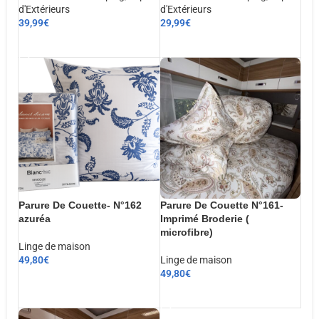
d'Extérieurs
d'Extérieurs
39,99
€
29,99
€
AJOUTER AU PANIER
AJOUTER AU PANIER
Parure De Couette- N°162
Parure De Couette N°161-
azuréa
Imprimé Broderie (
microfibre)
Linge de maison
49,80
€
Linge de maison
49,80
€
CHOIX DES OPTIONS
AJOUTER AU PANIER