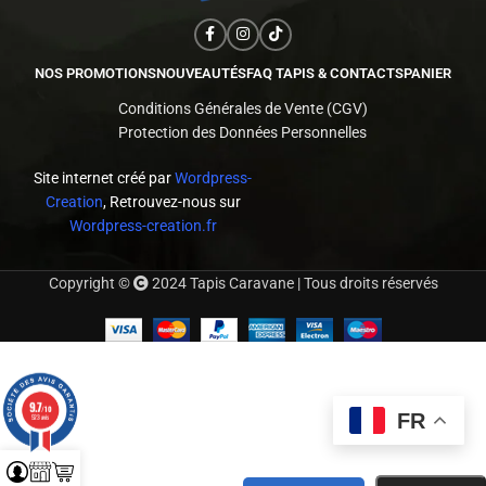
NOS PROMOTIONS
NOUVEAUTÉS
FAQ TAPIS & CONTACTS
PANIER
Conditions Générales de Vente (CGV)
Protection des Données Personnelles
Site internet créé par
Wordpress-
Creation
, Retrouvez-nous sur
Wordpress-creation.fr
Copyright ©
2024 Tapis Caravane | Tous droits réservés
9.7
/10
FR
523 avis