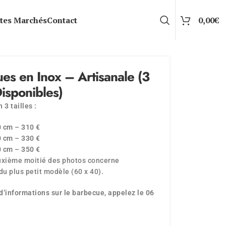
tes Marchés
Contact
0,00
€
es en Inox – Artisanale (3
Disponibles)
 3 tailles :
0 cm
–
310 €
0 cm
–
330 €
0 cm
–
350 €
uxième moitié des photos concerne
u plus petit modèle (60 x 40).
d’informations sur le barbecue, appelez le 06