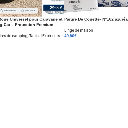
oue Universel pour Caravane et
Parure De Couette- N°162 azuréa
-Car – Protection Premium
Linge de maison
ires de camping
,
Tapis d'Extérieurs
49,80
€
CHOIX DES OPTIONS
ER AU PANIER