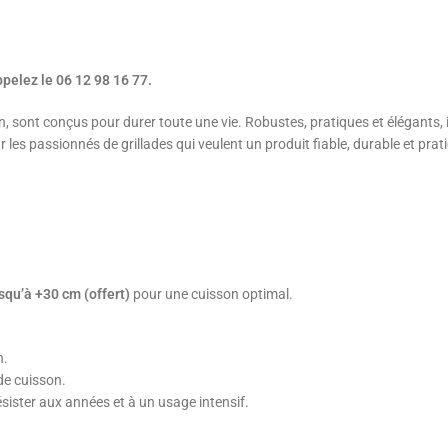
pelez le 06 12 98 16 77.
 sont conçus pour durer toute une vie. Robustes, pratiques et élégants, i
s passionnés de grillades qui veulent un produit fiable, durable et pratiq
squ’à +30 cm (offert)
pour une cuisson optimal.
n.
de cuisson.
ésister aux années et à un usage intensif.