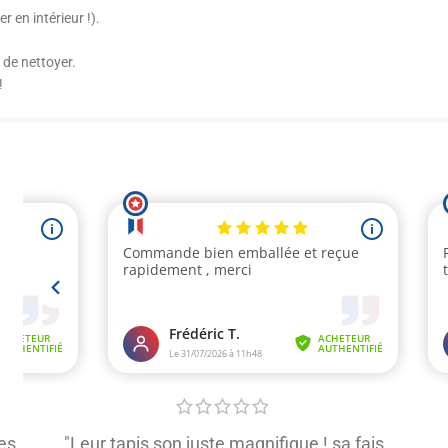
er en intérieur !).
 de nettoyer.
!
es
"Leur tapis son juste magnifique ! sa fais