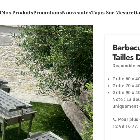
l
Nos Produits
Promotions
Nouveautés
Tapis Sur Mesure
Da
Barbecu
Tailles 
Disponible en
Grille
60 x 4
Grille
70 x 4
Grille
90 x 4
Note : La de
uniquement d
📞
Pour plus 
12 98 16 77.