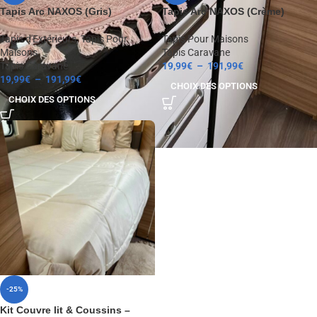
Tapis Arc NAXOS (Gris)
Tapis Arc NAXOS (Crème)
Tapis d'Extérieurs
,
Tapis Pour
Tapis Pour Maisons
Maisons
Tapis Caravane
Tapis Caravane
19,99
€
–
191,99
€
19,99
€
–
191,99
€
CHOIX DES OPTIONS
CHOIX DES OPTIONS
-25%
Kit Couvre lit & Coussins –