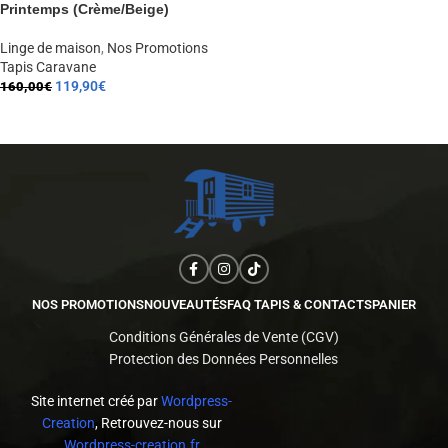
Printemps (Crème/Beige)
Linge de maison
,
Nos Promotions
Tapis Caravane
119,90
€
160,00
€
AJOUTER AU PANIER
NOS PROMOTIONS
NOUVEAUTÉS
FAQ TAPIS & CONTACTS
PANIER
Conditions Générales de Vente (CGV)
Protection des Données Personnelles
Site internet créé par
Wordpress-
Creation
, Retrouvez-nous sur
Wordpress-creation.fr