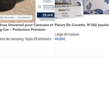
oue Universel pour Caravane et
Parure De Couette- N°162 azuréa
-Car – Protection Premium
Linge de maison
ires de camping
,
Tapis d'Extérieurs
49,80
€
CHOIX DES OPTIONS
ER AU PANIER