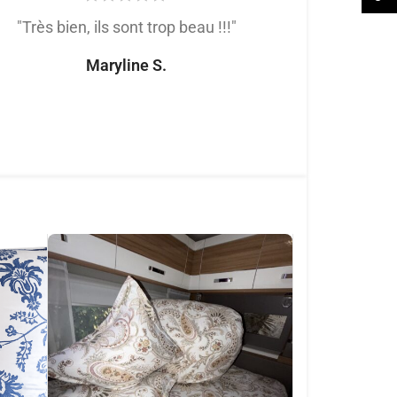
"Très bien, ils sont trop beau !!!"
"Très satis
produit de trè
Maryline S.
tout
Naomi