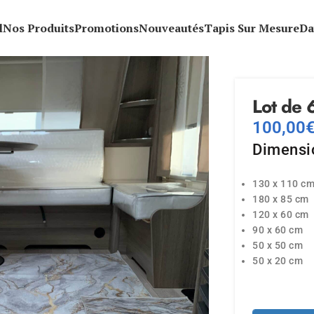
l
Nos Produits
Promotions
Nouveautés
Tapis Sur Mesure
Da
Lot de 
100,00
Dimensio
130 x 110 c
180 x 85 cm
120 x 60 cm
90 x 60 cm
50 x 50 cm
50 x 20 cm