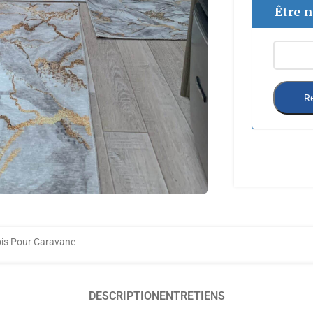
Être n
Re
is Pour Caravane
DESCRIPTION
ENTRETIENS