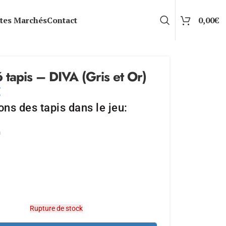
tes Marchés
Contact
0,00
€
6 tapis – DIVA (Gris et Or)
€
ns des tapis dans le jeu:
m
Rupture de stock