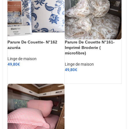
Parure De Couette- N°162
Parure De Couette N°161-
azuréa
Imprimé Broderie (
microfibre)
Linge de maison
49,80
€
Linge de maison
49,80
€
CHOIX DES OPTIONS
AJOUTER AU PANIER