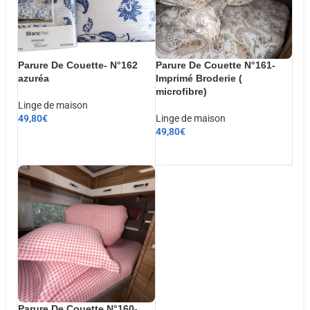
Parure De Couette- N°162
Parure De Couette N°161-
azuréa
Imprimé Broderie (
microfibre)
Linge de maison
49,80
€
Linge de maison
49,80
€
CHOIX DES OPTIONS
AJOUTER AU PANIER
Parure De Couette N°160-