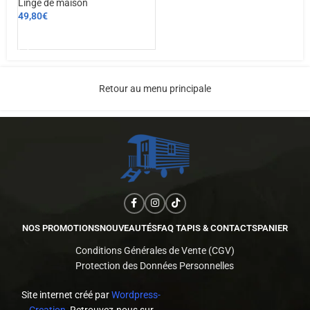
Linge de maison
49,80
€
AJOUTER AU PANIER
Retour au menu principale
NOS PROMOTIONS
NOUVEAUTÉS
FAQ TAPIS & CONTACTS
PANIER
Conditions Générales de Vente (CGV)
Protection des Données Personnelles
Site internet créé par
Wordpress-
Creation
, Retrouvez-nous sur