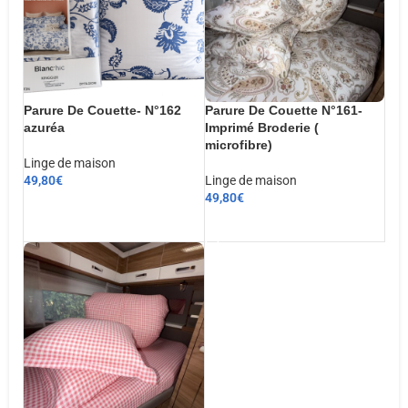
Parure De Couette- N°162
Parure De Couette N°161-
azuréa
Imprimé Broderie (
microfibre)
Linge de maison
49,80
€
Linge de maison
49,80
€
CHOIX DES OPTIONS
AJOUTER AU PANIER