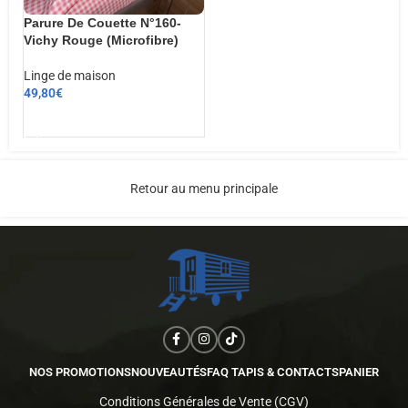
Parure De Couette N°160-
Vichy Rouge (Microfibre)
Linge de maison
49,80
€
AJOUTER AU PANIER
Retour au menu principale
NOS PROMOTIONS
NOUVEAUTÉS
FAQ TAPIS & CONTACTS
PANIER
Conditions Générales de Vente (CGV)