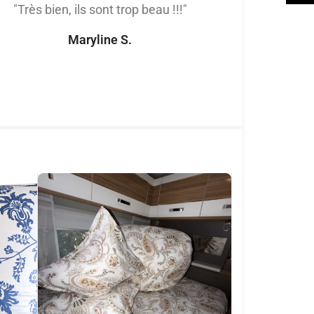
"Très bien, ils sont trop beau !!!"
"Très satis
produit de trè
Maryline S.
tout
Naomi