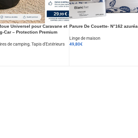
oue Universel pour Caravane et
Parure De Couette- N°162 azuréa
-Car – Protection Premium
Linge de maison
ires de camping
,
Tapis d'Extérieurs
49,80
€
CHOIX DES OPTIONS
ER AU PANIER