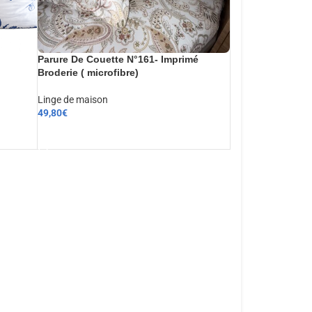
Parure De Couette N°161- Imprimé
Broderie ( microfibre)
Linge de maison
49,80
€
AJOUTER AU PANIER