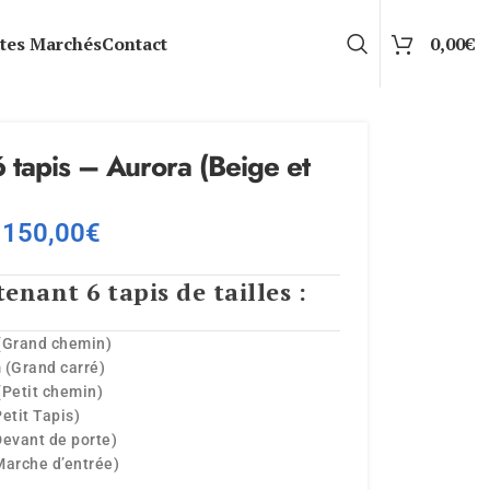
tes Marchés
Contact
0,00
€
6 tapis – Aurora (Beige et
150,00
€
enant 6 tapis de tailles :
(Grand chemin)
 (Grand carré)
(Petit chemin)
etit Tapis)
Devant de porte)
Marche d’entrée)