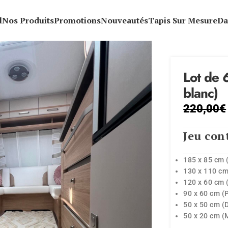
l
Nos Produits
Promotions
Nouveautés
Tapis Sur Mesure
Da
Lot de 
blanc)
220,00
€
Jeu cont
185 x 85 cm 
130 x 110 cm
120 x 60 cm 
90 x 60 cm (P
50 x 50 cm (
50 x 20 cm (