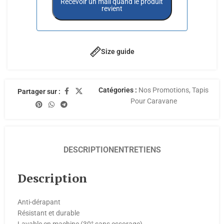
Recevoir un mail quand le produit
revient
Size guide
Catégories :
Nos Promotions
,
Tapis
Partager sur :
Pour Caravane
DESCRIPTION
ENTRETIENS
Description
Anti-dérapant
Résistant et durable