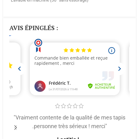
Lavable en machine (30° sans essorage)
AVIS ÉPINGLÉS :
"Vraiment contente de la qualité de mes tapis
.personne très sérieux ! merci"
p