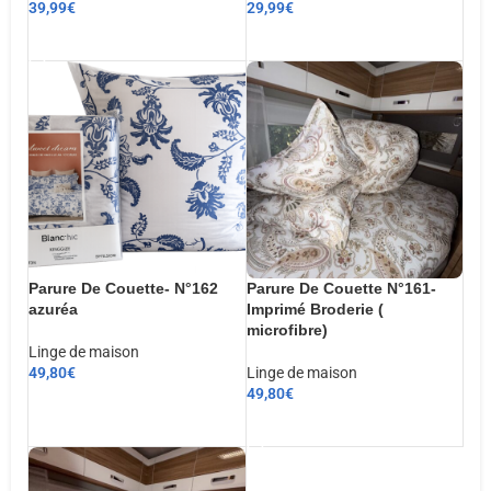
39,99
€
29,99
€
AJOUTER AU PANIER
AJOUTER AU PANIER
Parure De Couette- N°162
Parure De Couette N°161-
azuréa
Imprimé Broderie (
microfibre)
Linge de maison
49,80
€
Linge de maison
49,80
€
CHOIX DES OPTIONS
AJOUTER AU PANIER