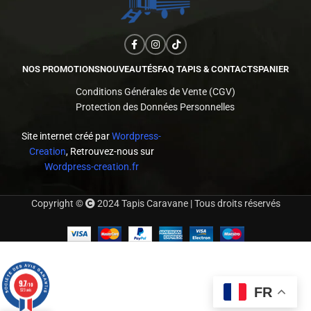
NOS PROMOTIONS
NOUVEAUTÉS
FAQ TAPIS & CONTACTS
PANIER
Conditions Générales de Vente (CGV)
Protection des Données Personnelles
Site internet créé par
Wordpress-
Creation
, Retrouvez-nous sur
Wordpress-creation.fr
Copyright ©
2024 Tapis Caravane | Tous droits réservés
9.7
/10
FR
523 avis