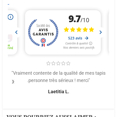
"Vraiment contente de la qualité de mes tapis
.personne très sérieux ! merci"
p
Laetitia L.
VOUS POURRIEZ AUSSI AIMER :​