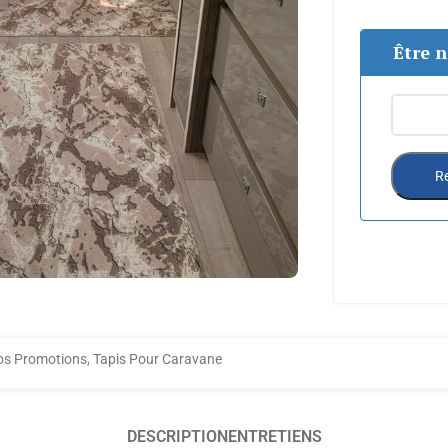
Être n
Re
os Promotions
,
Tapis Pour Caravane
DESCRIPTION
ENTRETIENS