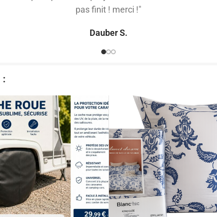
pas finit ! merci !"
Dauber S.
​