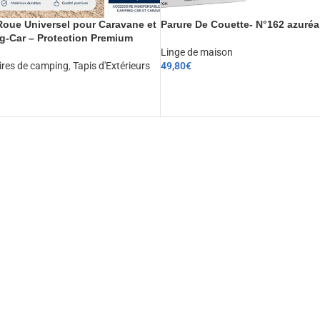
oue Universel pour Caravane et
Parure De Couette- N°162 azuréa
-Car – Protection Premium
Linge de maison
ires de camping
,
Tapis d'Extérieurs
49,80
€
CHOIX DES OPTIONS
ER AU PANIER