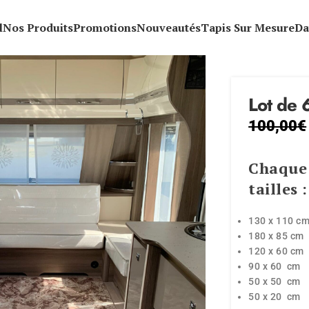
l
Nos Produits
Promotions
Nouveautés
Tapis Sur Mesure
Da
Lot de 
100,00
€
Chaque
tailles
:
130 x 110 c
180 x 85 cm
120 x 60 cm
90 x 60 cm
50 x 50 cm
50 x 20 cm