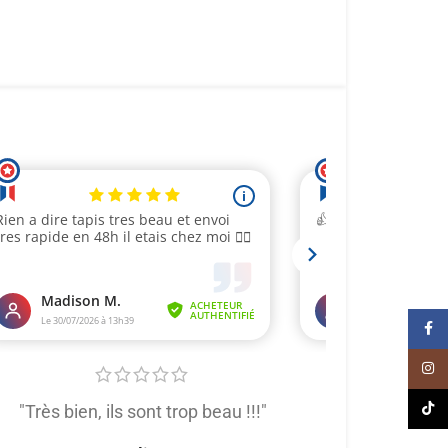
Face
Inst
TikT
"Très bien, ils sont trop beau !!!"
"Très satis
produit de trè