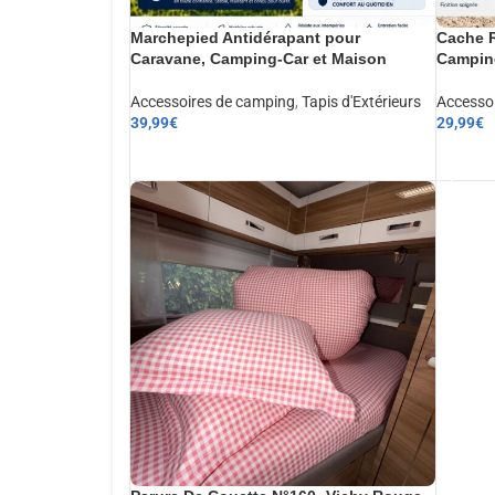
Marchepied Antidérapant pour
Cache R
Caravane, Camping-Car et Maison
Camping
Accessoires de camping
,
Tapis d'Extérieurs
Accesso
39,99
€
29,99
€
AJOUTER AU PANIER
AJOUT