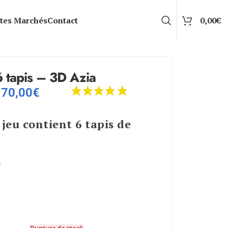
tes Marchés
Contact
0,00
€
6 tapis – 3D Azia
70,00
€
jeu
contient
6
tapis
de
m