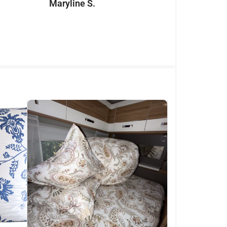
Maryline S.
tout
Naomi