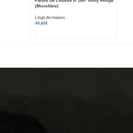
Parure De Couette N°160- Vichy Rouge
(Microfibre)
Linge de maison
49,80
€
AJOUTER AU PANIER