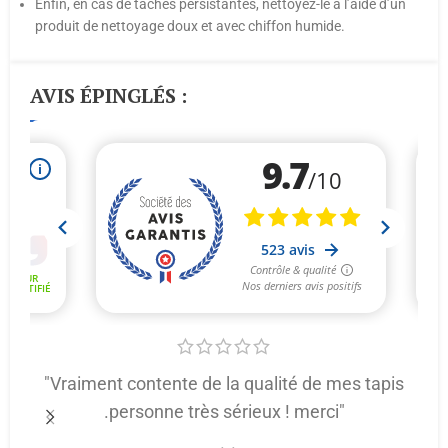
Enfin, en cas de taches persistantes, nettoyez-le à l’aide d’un
produit de nettoyage doux et avec chiffon humide.
AVIS ÉPINGLÉS :
"Vraiment contente de la qualité de mes tapis
.personne très sérieux ! merci"
p