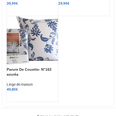
39,99
€
29,99
€
AJOUTER AU PANIER
AJOUTER AU PANIER
Parure De Couette- N°162
azuréa
Linge de maison
49,80
€
CHOIX DES OPTIONS