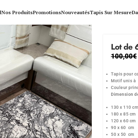
l
Nos Produits
Promotions
Nouveautés
Tapis Sur Mesure
Da
Lot de 6
100,00
€
Tapis pour c
Motif unis à
Couleur prin
Dimension de
130 x 110 c
180 x 85 cm
120 x 60 cm
90 x 60 cm
50 x 50 cm