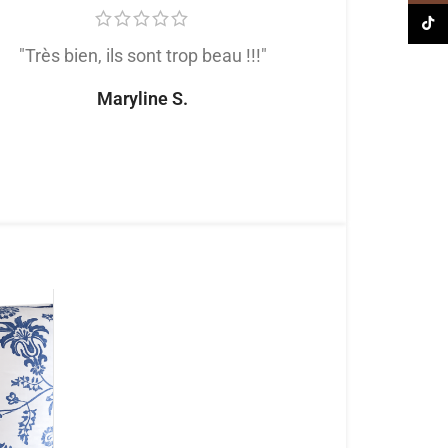
TikT
"Très bien, ils sont trop beau !!!"
"Très satis
produit de trè
Maryline S.
tout
Naomi