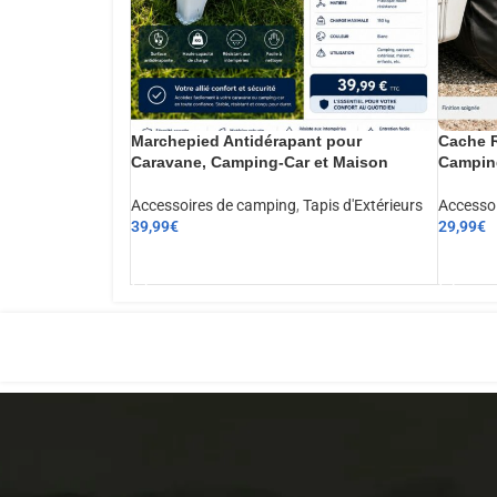
Marchepied Antidérapant pour
Cache R
Caravane, Camping-Car et Maison
Camping
Accessoires de camping
,
Tapis d'Extérieurs
Accesso
39,99
€
29,99
€
AJOUTER AU PANIER
AJOUT