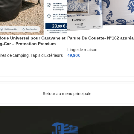
oue Universel pour Caravane et
Parure De Couette- N°162 azuréa
-Car – Protection Premium
Linge de maison
ires de camping
,
Tapis d'Extérieurs
49,80
€
CHOIX DES OPTIONS
ER AU PANIER
Retour au menu principale