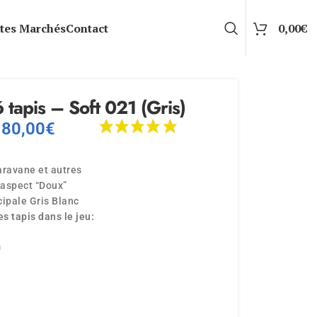
tes Marchés
Contact
0,00
€
 tapis – Soft 021 (Gris)
80,00
€
aravane et autres
 aspect “Doux”
cipale Gris Blanc
s tapis dans le jeu:
m