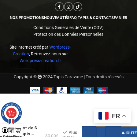
NOS PROMOTIONS
NOUVEAUTÉS
FAQ TAPIS & CONTACTS
PANIER
Conditions Générales de Vente (CGV)
Protection des Données Personnelles
Site internet créé par
Wordpress-
Creation
, Retrouvez-nous sur
Wordpress-creation.fr
Copyright ©
2024 Tapis Caravane | Tous droits réservés
9.7
/10
FR
523 avis
Lot de 6
Plus
AJOUTE
tapis –
80,00
€
n compte
Catégories
Panier